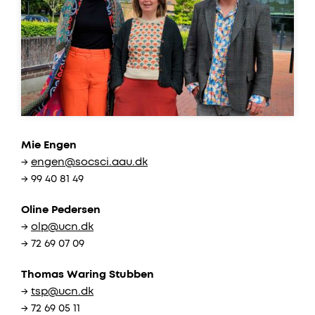
Mie Engen
→
engen@socsci.aau.dk
→ 99 40 81 49
Oline Pedersen
→
olp@ucn.dk
→ 72 69 07 09
Thomas Waring Stubben
→
tsp@ucn.dk
→ 72 69 05 11