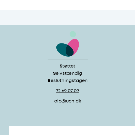
S
tøttet
S
elvstændig
B
eslutningstagen
72 69 07 09
olp@ucn.dk