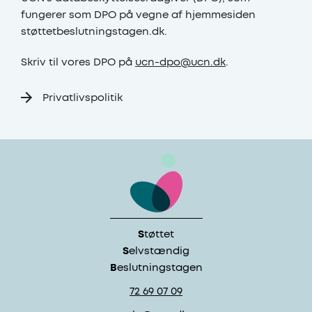
fungerer som DPO på vegne af hjemmesiden
støttetbeslutningstagen.dk.
Skriv til vores DPO på
ucn-dpo@ucn.dk
.
Privatlivspolitik
S
tøttet
S
elvstændig
B
eslutningstagen
72 69 07 09